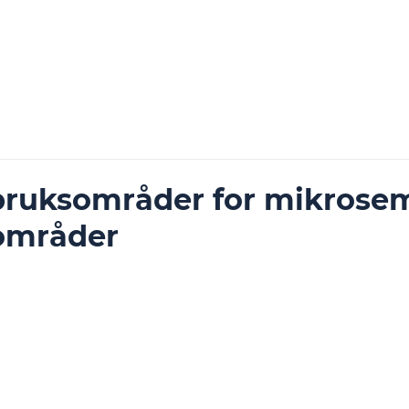
Tjenester
Prosjekter
Mikrosement før/ett
bruksområder for mikrosem
områder