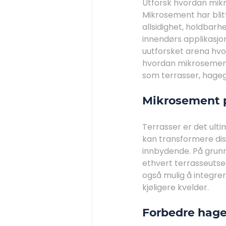
Utforsk hvordan mik
Mikrosement har blit
allsidighet, holdbar
innendørs applikasjo
uutforsket arena hvor 
hvordan mikrosement 
som terrasser, hage
Mikrosement p
Terrasser er det ult
kan transformere dis
innbydende. På grunn
ethvert terrasseutsee
også mulig å integr
kjøligere kvelder.
Forbedre hag