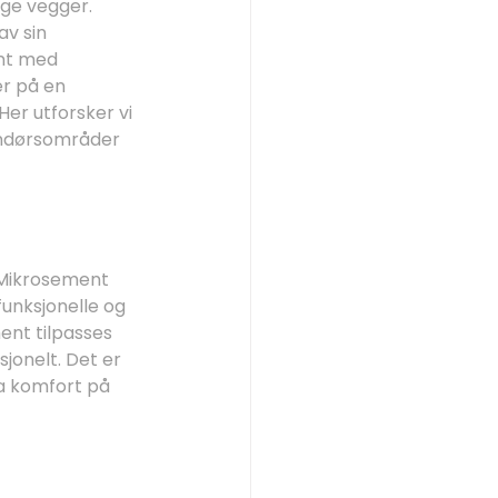
ge vegger. 
v sin 
nt med 
r på en 
Her utforsker vi 
endørsområder 
 Mikrosement 
unksjonelle og 
nt tilpasses 
jonelt. Det er 
a komfort på 