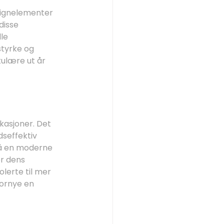
signelementer 
disse 
le 
styrke og 
ulære ut år 
kasjoner. Det 
dseffektiv 
å en moderne 
r dens 
olerte til mer 
fornye en 