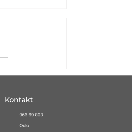
rfor mikrosement er
beste valget for
vvarme
Kontakt
966 69 803
Oslo