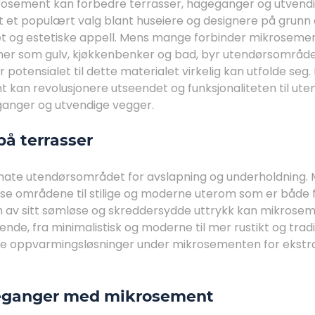
rosement kan forbedre terrasser, hageganger og utvendi
t et populært valg blant huseiere og designere på grunn a
het og estetiske appell. Mens mange forbinder mikroseme
ner som gulv, kjøkkenbenker og bad, byr utendørsområde
potensialet til dette materialet virkelig kan utfolde seg. 
kan revolusjonere utseendet og funksjonaliteten til ut
ganger og utvendige vegger.
å terrasser
imate utendørsområdet for avslapning og underholdning.
se områdene til stilige og moderne uterom som er både f
 av sitt sømløse og skreddersydde uttrykk kan mikroseme
nde, fra minimalistisk og moderne til mer rustikt og tradis
ere oppvarmingsløsninger under mikrosementen for ekstr
eganger med mikrosement