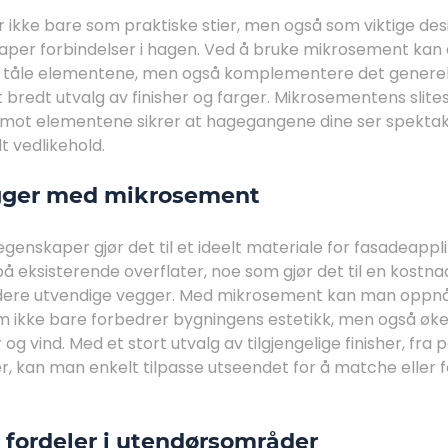
ikke bare som praktiske stier, men også som viktige de
aper forbindelser i hagen. Ved å bruke mikrosement kan 
e tåle elementene, men også komplementere det generel
bredt utvalg av finisher og farger. Mikrosementens slite
mot elementene sikrer at hagegangene dine ser spektak
t vedlikehold.
gger med mikrosement
enskaper gjør det til et ideelt materiale for fasadeappli
å eksisterende overflater, noe som gjør det til en kostna
adere utvendige vegger. Med mikrosement kan man oppn
 ikke bare forbedrer bygningens estetikk, men også øke
 vind. Med et stort utvalg av tilgjengelige finisher, fra p
r, kan man enkelt tilpasse utseendet for å matche eller 
fordeler i utendørsområder