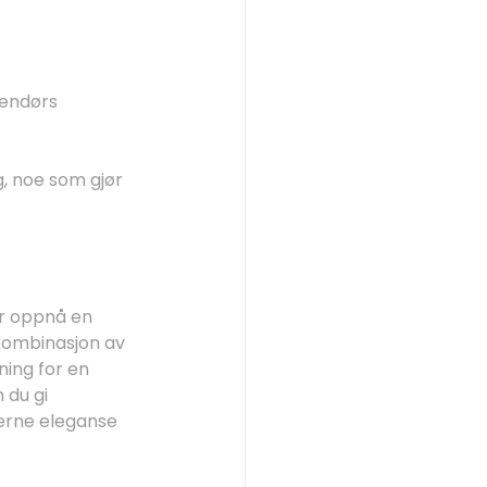
endørs 
, noe som gjør 
er oppnå en 
kombinasjon av 
sning for en 
du gi 
erne eleganse 