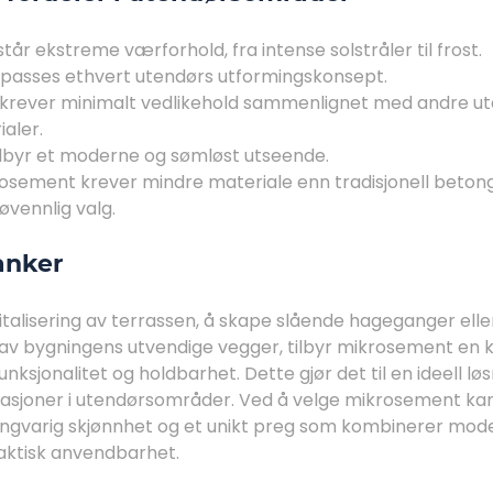
står ekstreme værforhold, fra intense solstråler til frost.
ilpasses ethvert utendørs utformingskonsept.
 krever minimalt vedlikehold sammenlignet med andre ut
aler.
tilbyr et moderne og sømløst utseende.
osement krever mindre materiale enn tradisjonell betong
jøvennlig valg.
anker
italisering av terrassen, å skape slående hageganger ell
 av bygningens utvendige vegger, tilbyr mikrosement en 
 funksjonalitet og holdbarhet. Dette gjør det til en ideell lø
kasjoner i utendørsområder. Ved å velge mikrosement kan 
angvarig skjønnhet og et unikt preg som kombinerer mod
aktisk anvendbarhet.