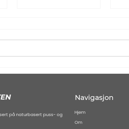
Hvorfor sliping av fliser
Hvo
før påføring av
det 
mikrosement er
gul
avgjørende?
Navigasjon
Hjem
isert på naturbasert puss- og
Om