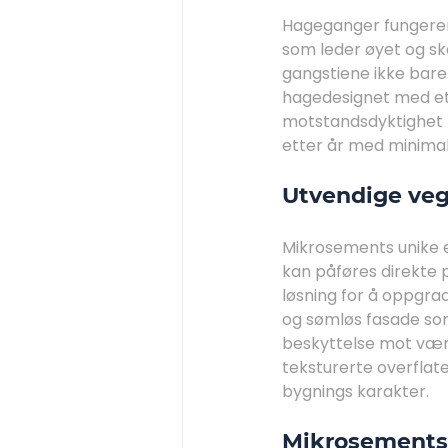
Hageganger fungerer 
som leder øyet og sk
gangstiene ikke bar
hagedesignet med et 
motstandsdyktighet 
etter år med minimal
Utvendige ve
Mikrosements unike eg
kan påføres direkte p
løsning for å oppgr
og sømløs fasade som
beskyttelse mot vær og
teksturerte overflate
bygnings karakter.
Mikrosements 