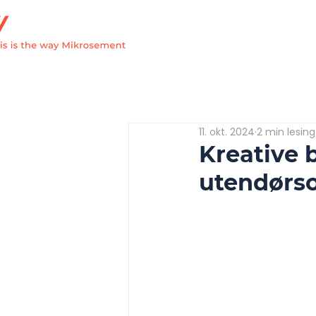
Hjem
Om
11. okt. 2024
2 min lesing
Kreative 
utendørs