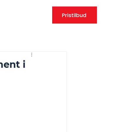
Pristilbud
er
Blogg
FAQ
ent i