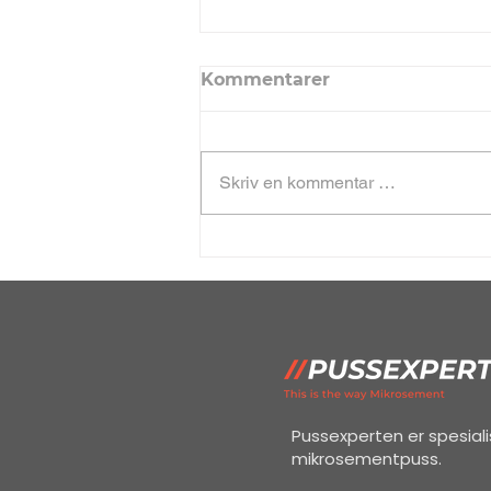
Kommentarer
Skriv en kommentar …
Trapper i mikrosement –
Moderne valg for
interiører. Fordelene du
vil elske!
Pussexperten er spesial
mikrosementpuss.