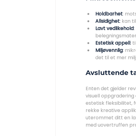
Holdbarhet
: mot
Allsidighet
:
 kan t
Lavt vedlikehold
:
belegningsmateri
Estetisk appell
:
 
Miljøvennlig
: 
mikr
det til et mer mil
Avsluttende t
Enten det gjelder rev
visuell oppgradering
estetisk fleksibilitet,
rekke kreative appli
uterommet ditt en l
med uovertruffen pr