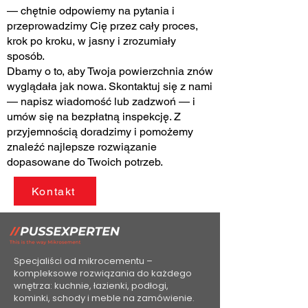
— chętnie odpowiemy na pytania i
przeprowadzimy Cię przez cały proces,
krok po kroku, w jasny i zrozumiały
sposób.
Dbamy o to, aby Twoja powierzchnia znów
wyglądała jak nowa. Skontaktuj się z nami
— napisz wiadomość lub zadzwoń — i
umów się na bezpłatną inspekcję. Z
przyjemnością doradzimy i pomożemy
znaleźć najlepsze rozwiązanie
dopasowane do Twoich potrzeb.
Kontakt
Specjaliści od mikrocementu –
kompleksowe rozwiązania do każdego
wnętrza: kuchnie, łazienki, podłogi,
kominki, schody i meble na zamówienie.