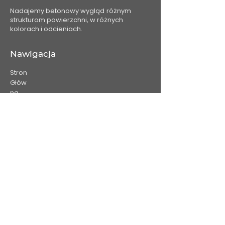
Nadajemy betonowy wygląd
różnym
strukturom powierzchni, w różnych
kolorach i odcieniach.
Nawigacja
Stron
Głów
na
O
nas
Usługi
Projekty
Kontakt
Kontakt
793 180 774