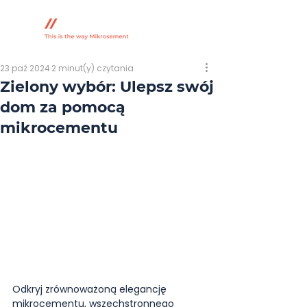
23 paź 2024
2 minut(y) czytania
Zielony wybór: Ulepsz swój
dom za pomocą
mikrocementu
Odkryj zrównoważoną elegancję 
mikrocementu, wszechstronnego 